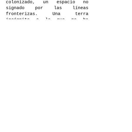
colonizado, un espacio no
signado por las líneas
fronterizas. Una terra
incógnita a la que no ha
llegado aún la palabra humana.
En este sentido, el umbral no
es alcanzado por la lógica
codificadora de la maquinaria
despótica frontera/territorio.
Ahí, arrojados en medio del
suelo movedizo del umbral, en
perpetuo devenir, todo se hace
posible. La vida renace una vez
más.
¿Cuáles son tus umbrales? ¿Es
necesario ir a la China para
encontrarlos?
* Ficha técnica
Fotografía analógica y objetos